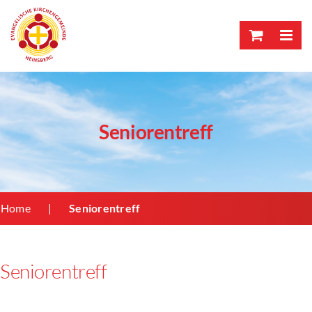
Skip
to
content
Seniorentreff
Home
Seniorentreff
Seniorentreff