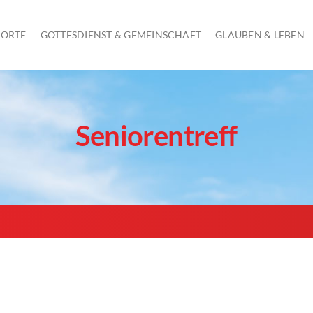
 ORTE
GOTTESDIENST & GEMEINSCHAFT
GLAUBEN & LEBEN
GOTTESDIENST AM SONNTAG
Seniorentreff
KINDERGOTTESDIENST
JUGENDGOTTESDIENSTE
SCHULGOTTESDIENSTE
ÖKUMENISCHE GOTTESDIENSTE UND ANDACHTEN
GOTTESDIENSTE IN SENIORENHEIMEN
FRAUEN AM MITTWOCH