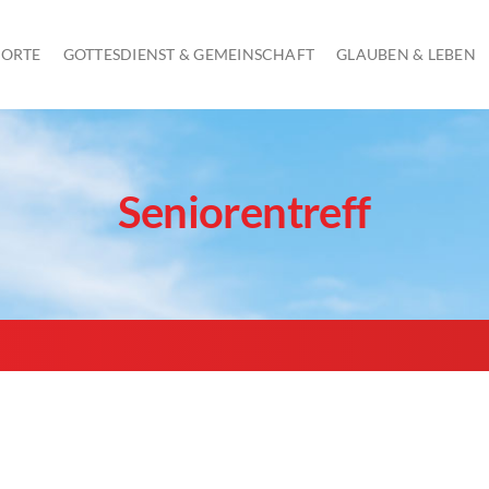
 ORTE
GOTTESDIENST & GEMEINSCHAFT
GLAUBEN & LEBEN
GOTTESDIENST AM SONNTAG
Seniorentreff
KINDERGOTTESDIENST
JUGENDGOTTESDIENSTE
SCHULGOTTESDIENSTE
ÖKUMENISCHE GOTTESDIENSTE UND ANDACHTEN
GOTTESDIENSTE IN SENIORENHEIMEN
FRAUEN AM MITTWOCH