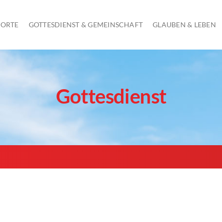
 ORTE
GOTTESDIENST & GEMEINSCHAFT
GLAUBEN & LEBEN
GOTTESDIENST AM SONNTAG
Gottesdienst
KINDERGOTTESDIENST
JUGENDGOTTESDIENSTE
SCHULGOTTESDIENSTE
ÖKUMENISCHE GOTTESDIENSTE UND ANDACHTEN
GOTTESDIENSTE IN SENIORENHEIMEN
FRAUEN AM MITTWOCH