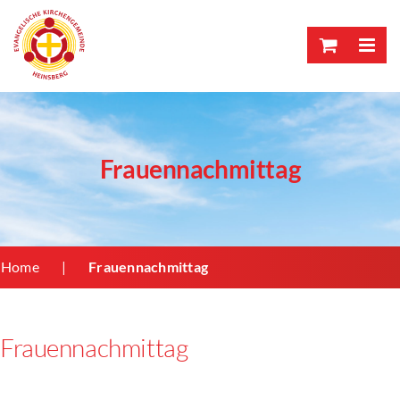
Skip
to
content
Frauennachmittag
Home
Frauennachmittag
Frauennachmittag