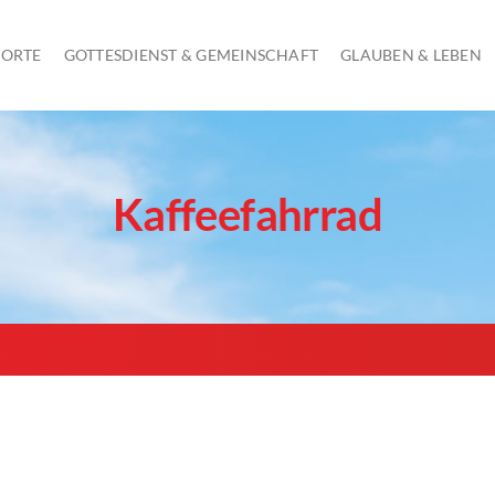
 ORTE
GOTTESDIENST & GEMEINSCHAFT
GLAUBEN & LEBEN
GOTTESDIENST AM SONNTAG
Kaffeefahrrad
KINDERGOTTESDIENST
JUGENDGOTTESDIENSTE
SCHULGOTTESDIENSTE
ÖKUMENISCHE GOTTESDIENSTE UND ANDACHTEN
GOTTESDIENSTE IN SENIORENHEIMEN
FRAUEN AM MITTWOCH