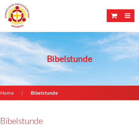
Skip
to
content
Bibelstunde
Home
Bibelstunde
Bibelstunde