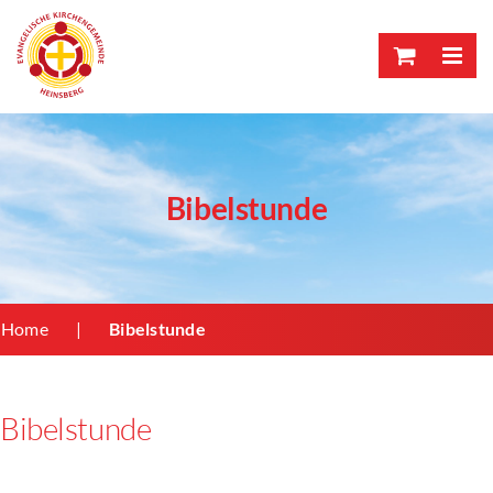
Skip
to
content
Bibelstunde
Home
Bibelstunde
Bibelstunde