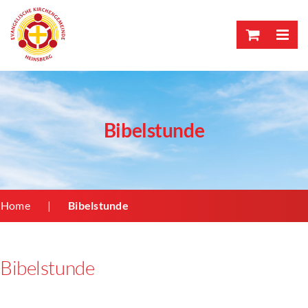
Skip
to
content
Bibelstunde
Home
Bibelstunde
Bibelstunde