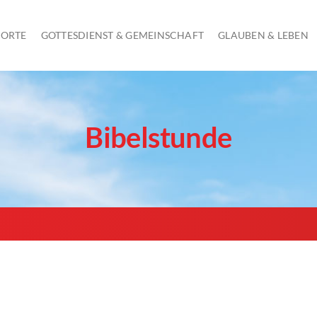
 ORTE
GOTTESDIENST & GEMEINSCHAFT
GLAUBEN & LEBEN
GOTTESDIENST AM SONNTAG
Bibelstunde
KINDERGOTTESDIENST
JUGENDGOTTESDIENSTE
SCHULGOTTESDIENSTE
ÖKUMENISCHE GOTTESDIENSTE UND ANDACHTEN
GOTTESDIENSTE IN SENIORENHEIMEN
FRAUEN AM MITTWOCH