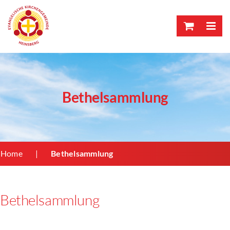
Skip
to
content
Bethelsammlung
Home
Bethelsammlung
Bethelsammlung