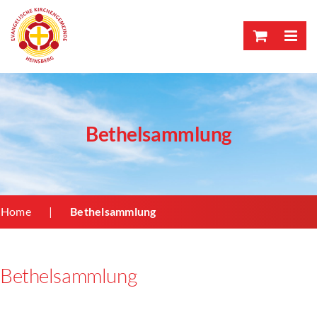
Skip
to
content
Bethelsammlung
Home
Bethelsammlung
Bethelsammlung